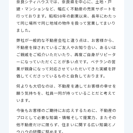
奈良シティハウスでは、奈良県を中心に、
土地・戸
建・マンションなど、幅広く不動産の売買サポートを
行っております。
昭和58年の創業以来、長年にわたっ
て同じ場所で同じ地域の物件を扱って営業してまいり
ました。
弊社が一般的な不動産会社と違う点は、お客様から、
不動産を探されているご友人やお知り合い、
あるいは
ご親戚をご紹介いただいたり、再度ご自身がリピータ
ーになっていただくことが多い点です。
ベテランの営
業が親身になって対応させていただいてきた実績を
評
価してくださっているものと自負しております。
何よりも大切なのは、不動産を通してお客様の幸せを
願う気持ちを、
社員一同が持っていることだと考えて
います。
今後もお客様のご期待にお応えするために、不動産の
プロとして必要な知識・情報そして提案力、
またその
他不動産だけに限らず、住まいに関する広い知識とノ
ウハウの研鑽に努めます。